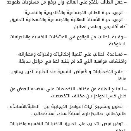
– جعل الطالب ينفتح على العالم، وأن يرفع من مستويات طموحه
– تجويد حياة الطالب الاجتماعية والأكاديمية والنفسية
– تجويد حياة الأستاذ المهنية والاجتماعية والانفعالية لتحقيق
أداء أكاديمي وعلمي فعالين.
– وقاية الطالب من الوقوع في المشكلات النفسية والانحرافات
السلوكية
– مساعدة الطالب على تنمية إمكانياته وقدراته ومهاراته،
واكتشاف مواهبه التي قد لم ينتبه لها في مراحل سابقة.
– علاج الاضطرابات والأمراض النفسية عند الطلبة الذين يعانون
منها.
– انفتاح الطلبة من مختلف التخصصات على بعضهم البعض من
خلال كسر الحواجز بين مختلف التخصصات.
– تطوير وتشجيع آليات التواصل الايجابية بين: الطلبة/الأساتذة ،
طالب/طالب، طالب/إدارة، أستاذ/أستاذ، أستاذ/طالب .
– توفير فرص التدريب على تطبيق الاختبارات النفسية واختبارات
الذكاء.