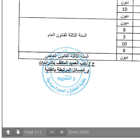
Page
1
/
1
Zoom
100%