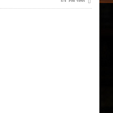
474
Post Views: