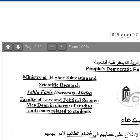
2
Page
1
/
1
Zoom
100%