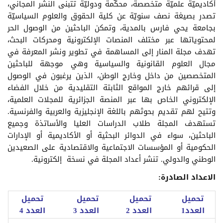
أكاديميّة علميّة متخصصة، محكّمة ودوليّة تتبنى النشر المجاني،
تصدر بصيغة نصف سنويّة عن كلية الحقوق والعلوم السياسيّة
بجامعة يحي فارس بالمدية، وتمكن الباحثين من الوصول الحر
لمحتوياتها عبر مختلف المنصات الإلكترونية ومحركات البحث،
تهدف مجلة المنار إلى المساهمة في تطوير ونشر المعرفة في
مجال العلوم القانونية والسياسية وهي موجهة للباحثين
المتخصصين من داخل وخارج الوطن، الذين يرغبون في الوصول
إلى قرائهم خارج المواقع الثابتة التقليدية من خلال الفضاء
الإلكتروني الخاص بها عبر المنصة الجزائرية للمجلات العلمية،
وتتيح لهم تقديم بحوثهم باللغة الإنجليزية والعربية والفرنسية.
تستهدف المجلة طلاب الدراسات العليا والأساتذة وجميع
الباحثين، سواء في الدوائر البحثية أو الأكاديمية أو الإدارات
الحكومية أو المؤسسات الاجتماعية والاقتصادية على الصعيدين
الوطني والدولي. تنشر أعداد المجلة في نسخة إلكترونية.
الاعداد الصادرة:
تحميل
تحميل
تحميل
تحميل
العدد1
العدد 2
العدد 3
العدد 4