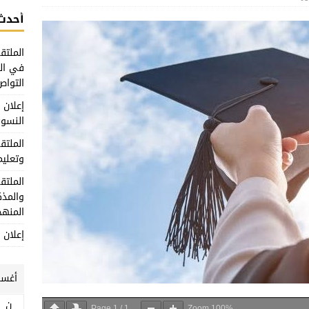
أحدث 
الملتق
في الع
التواص
إعلان
النسوي
الملتق
وتعليم
الملتق
والمذك
المنهج
إعلان 
أغسطس
ن
Page
1
/
1
Zoom
100%