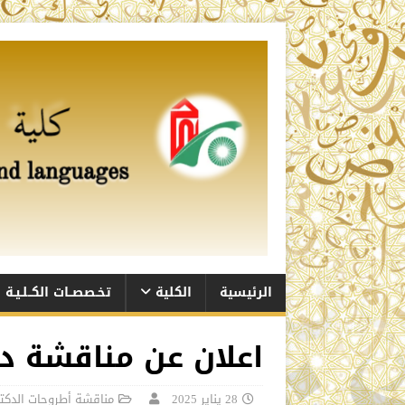
الرئيسية
الكلية
تخـصصــات الكــلـيـة
اعلان عن مناقشة د
28 يناير 2025
مناقشة أطروحات الدكتو