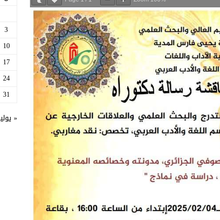
3
10
17
24
31
« يولي