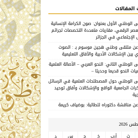
المقالات
ى الوطني الأول بعنوان: صون الكرامة الإنسانية
صر الرقمي، مقاربات متعددة التخصصات لجرائم
 الإجتماعي في الجزائر
 عن ملتقى وطني هجين موسوم بـ : الصوت
 بين الإشكالات الأدبية والآفاق التعليمية
ى الوطني الثاني: النحو العربي – الأصالة العلمية
يات النحو قديما وحديثا –
ى الوطني حول المصطلحات العلمية في الرسائل
رات الجامعية الواقع والإشكالات وآفاق توحيد
ية
عن مناقشة دكتوراه للطالبة: بوضياف كريمة
 2026
ث
أرب
خ
ج
س
د