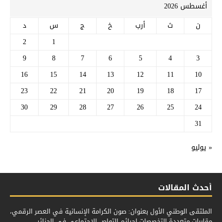
أغسطس 2026
ن
ث
أرب
خ
ج
س
د
2
1
9
8
7
6
5
4
3
16
15
14
13
12
11
10
23
22
21
20
19
18
17
30
29
28
27
26
25
24
31
« يوليو
أحدث المقالات
الملتقى الوطني الأول بعنوان: صون الكرامة الإنسانية في العصر الرقمي،
مقاربات متعددة التخصصات لجرائم التواص الإجتماعي في الجزائر