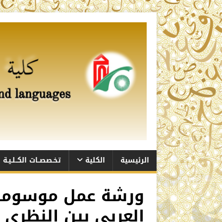
الرئيسية
الكلية
تخـصصــات الكــلـيـة
ورشة عمل موسومة ب
العربي بين النظري 