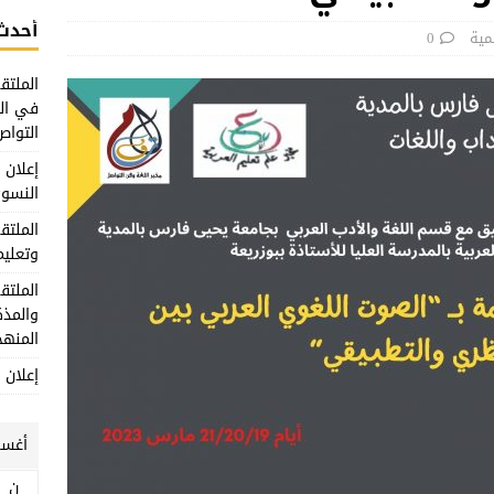
أحدث 
مية
0
الملتق
في الع
التواص
إعلان
النسوي
الملتق
وتعليم
الملتق
والمذك
المنهج
إعلان 
أغسطس
ن