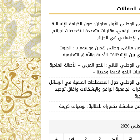
المقالات
ى الوطني الأول بعنوان: صون الكرامة الإنسانية
صر الرقمي، مقاربات متعددة التخصصات لجرائم
 الإجتماعي في الجزائر
 عن ملتقى وطني هجين موسوم بـ : الصوت
 بين الإشكالات الأدبية والآفاق التعليمية
ى الوطني الثاني: النحو العربي – الأصالة العلمية
يات النحو قديما وحديثا –
ى الوطني حول المصطلحات العلمية في الرسائل
رات الجامعية الواقع والإشكالات وآفاق توحيد
ية
عن مناقشة دكتوراه للطالبة: بوضياف كريمة
 2026
ث
أرب
خ
ج
س
د