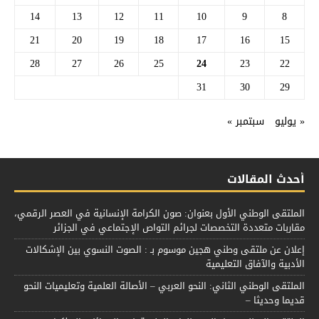
14
13
12
11
10
9
8
21
20
19
18
17
16
15
28
27
26
25
24
23
22
31
30
29
« يوليو
سبتمبر »
أحدث المقالات
الملتقى الوطني الأول بعنوان: صون الكرامة الإنسانية في العصر الرقمي،
مقاربات متعددة التخصصات لجرائم التواص الإجتماعي في الجزائر
إعلان عن ملتقى وطني هجين موسوم بـ : الصوت النسوي بين الإشكالات
الأدبية والآفاق التعليمية
الملتقى الوطني الثاني: النحو العربي – الأصالة العلمية وتعليميات النحو
قديما وحديثا –