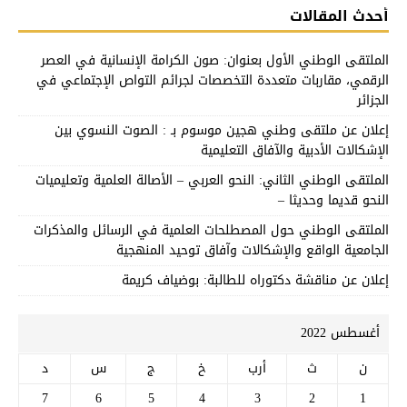
أحدث المقالات
الملتقى الوطني الأول بعنوان: صون الكرامة الإنسانية في العصر
الرقمي، مقاربات متعددة التخصصات لجرائم التواص الإجتماعي في
الجزائر
إعلان عن ملتقى وطني هجين موسوم بـ : الصوت النسوي بين
الإشكالات الأدبية والآفاق التعليمية
الملتقى الوطني الثاني: النحو العربي – الأصالة العلمية وتعليميات
النحو قديما وحديثا –
الملتقى الوطني حول المصطلحات العلمية في الرسائل والمذكرات
الجامعية الواقع والإشكالات وآفاق توحيد المنهجية
إعلان عن مناقشة دكتوراه للطالبة: بوضياف كريمة
أغسطس 2022
ن
ث
أرب
خ
ج
س
د
7
6
5
4
3
2
1