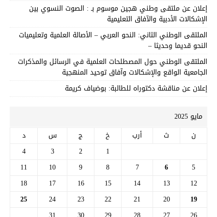
إعلان عن ملتقى وطني هجين موسوم بـ : الصوت النسوي بين
الإشكالات الأدبية والآفاق التعليمية
الملتقى الوطني الثاني: النحو العربي – الأصالة العلمية وتعليميات
النحو قديما وحديثا –
الملتقى الوطني حول المصطلحات العلمية في الرسائل والمذكرات
الجامعية الواقع والإشكالات وآفاق توحيد المنهجية
إعلان عن مناقشة دكتوراه للطالبة: بوضياف كريمة
مايو 2025
ن
ث
أرب
خ
ج
س
د
4
3
2
1
11
10
9
8
7
6
5
18
17
16
15
14
13
12
25
24
23
22
21
20
19
31
30
29
28
27
26