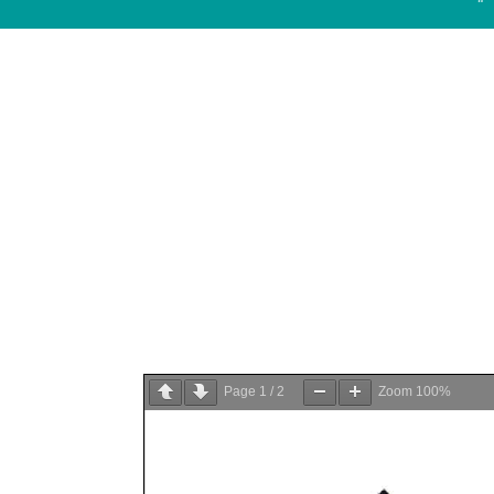
Page
1
/
2
Zoom
100%