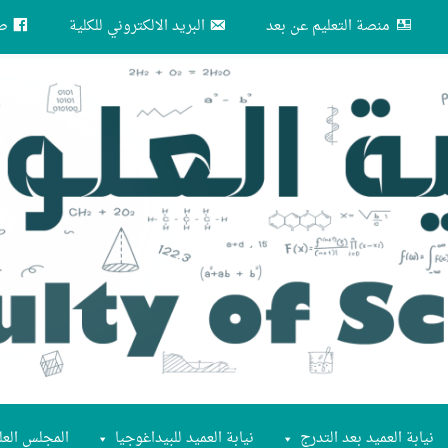
منصة التعليم عن بعد
البريد الالكتروني للكلية
صف
نيابة العميد بعد التدرج
نيابة العميد للبيداغوجيا
المجلس العل