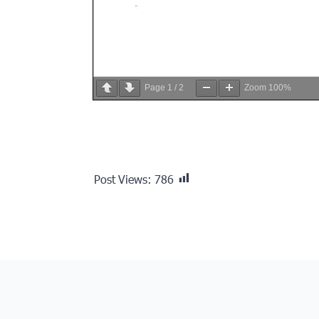
Page
1
/
2
Zoom
100%
Post Views:
786