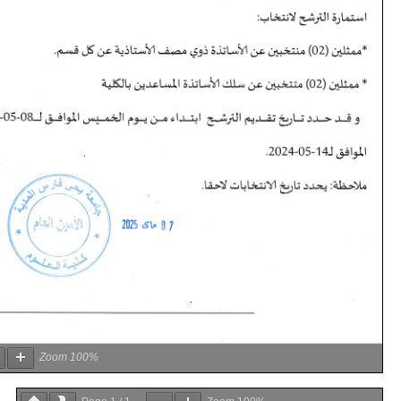
Page
1
/
1
Zoom
100%