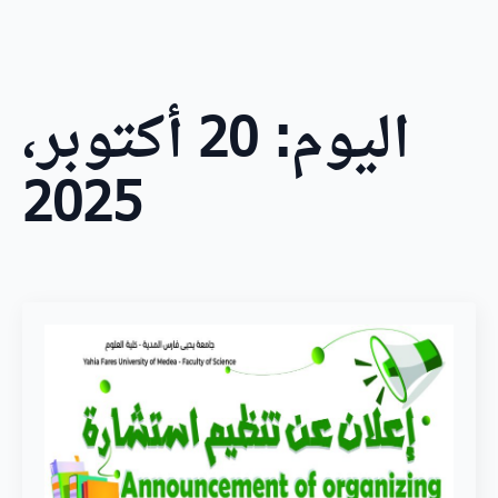
ip
to
in
nt
اليوم:
20 أكتوبر،
2025