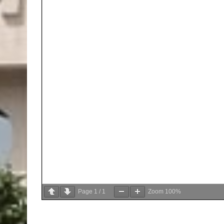
Page
1
/
1
Zoom
100%