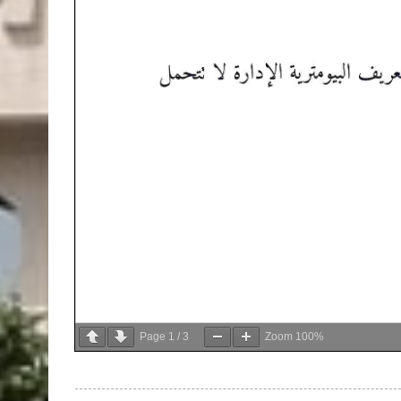
Page
1
/
3
Zoom
100%