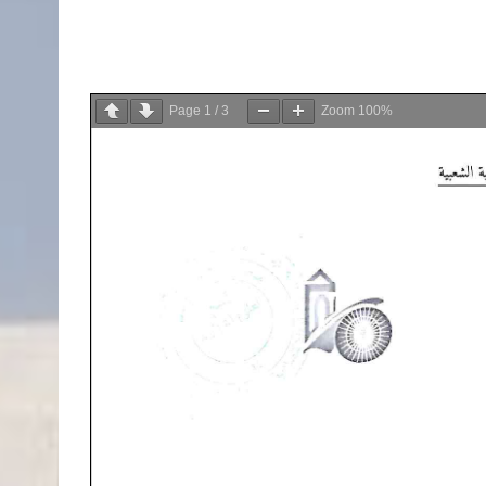
Page
1
/
3
Zoom
100%