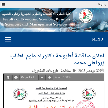
Menu
كلية العلوم
MENU
الاقتصادية والعلوم
التجارية وعلوم
اعلان مناقشة أطروحة دكتوراه علوم للطالب
التسيير
زرواطي محمد‎
30 نوفمبر 2025
مناقشة أطروحات الدكتوراه
Page
1
/
1
Zoom
100%