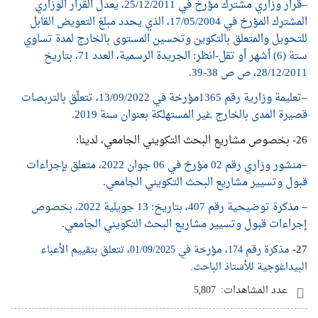
–
قرار وزاري مشترك مؤرخ في 25/12/2011، يعدل القرار الوزاري
المشترك المؤرخ في 17/05/2004، الذي يحدد مبلغ التعويض القابل
للتحويل والمتعلق بالتكوين وتحسين المستوى بالخارج لمدة تساوي
ستة (6) أشهر أو تقل-انظر: الجريدة الرسمية، العدد 71، بتاريخ
28/12/2011، ص ص 38-39.
–
تعليمة وزارية رقم 1365مؤرخة في 13/09/2022، تتعلّق بالتربصات
قصيرة المدى بالخارج غير المستهلكة بعنوان سنة 2019.
26- بخصوص مشاريع البحث التكويني الجامعي، لدينا:
–
منشور وزاري رقم 02 مؤرخ في 06 جوان 2022، متعلق بإجراءات
قبول وتسيير مشاريع البحث التكويني الجامعي.
–
مذكرة توضيحية رقم 407، بتاريخ: 13 جويلية 2022، بخصوص
إجراءات قبول وتسيير مشاريع البحث التكويني الجامعي.
27-
مذكرة رقم 174، مؤرخة في 01/09/2025، تتعلق بتقييم الأعباء
البيداغوجية للأستاذ الباحث.
عدد المشاهدات:
5٬807