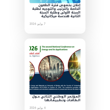
إعلان بخصوص فترة الطعون
الخاصة بالترتيب والتوجيه لطلبة
السنة الأولى وطلبة السنة
الثانية هندسة ميكانيكية
7 يوليو 2026
الـمـؤتـمـر الـوطـنـي الـثـانـي حــول
الـطـاقـات وتـطـبـيـقـاتـهـا
6 يوليو 2026