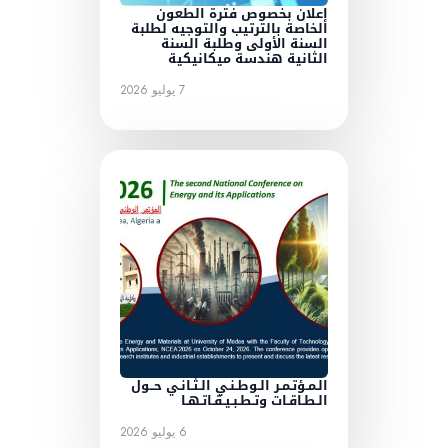
إعلان بخصوص فترة الطعون
الخاصة بالترتيب والتوجيه لطلبة
السنة الأولى وطلبة السنة
الثانية هندسة ميكانيكية
7 يوليو 2026
الـمـؤتـمـر الـوطـنـي الـثـانـي حــول
الـطـاقـات وتـطـبـيـقـاتـهـا
6 يوليو 2026