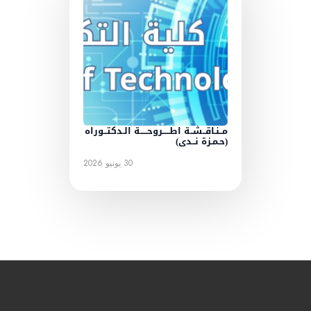
مــنـاقــشــة اطـــــروحـــــة الـدكتــوراه
(حـمـزة نــدى)
30 يونيو 2026