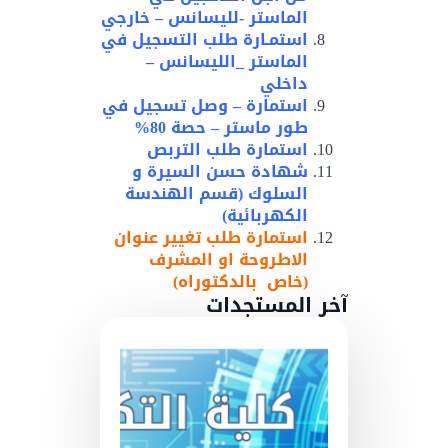
الماستر -لليسانس – خارجي
استمـارة طلب التسجيل في
الماستر _الليسانس –
داخلي
استمارة – وصل تسجيل في
طور ماستر – حصة 80%
استمارة طلب التربص
شهادة حسن السيرة و
السلوك (قسم الهندسة
الكهربائية)
استمارة طلب تغيير عنوان
الاطروحة او المشرف
(خاص بالدكتوراه)
آخر المستجدات