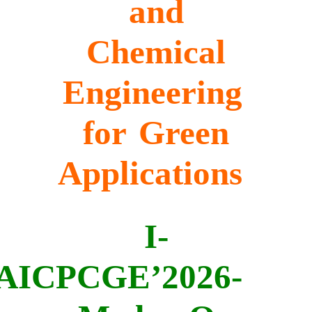
and
C
hemical
Engineering
for Green
Applications
I-
AICPCGE’2026-