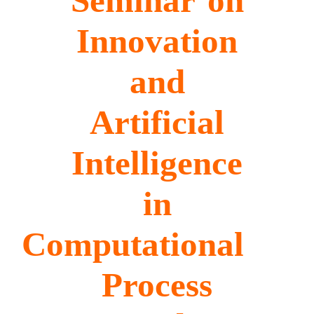
Seminar on
I
nnovation
and
A
rtificial
I
ntelligence
in
C
omputational
P
rocess