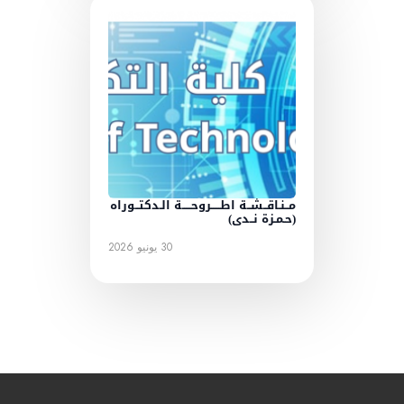
مــنـاقــشــة اطـــــروحـــــة الـدكتــوراه
(حـمـزة نــدى)
30 يونيو 2026