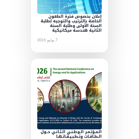
إعلان بخصوص فترة الطعون
الخاصة بالترتيب والتوجيه لطلبة
السنة الأولى وطلبة السنة
الثانية هندسة ميكانيكية
7 يوليو 2026
الـمـؤتـمـر الـوطـنـي الـثـانـي حــول
الـطـاقـات وتـطـبـيـقـاتـهـا