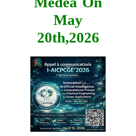
Medea On
May
20th,2026