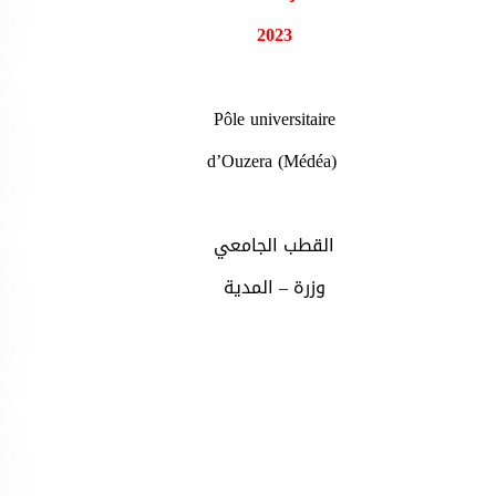
2023
Pôle universitaire
d’Ouzera (Médéa)
القطب الجامعي
وزرة – المدية
تعليما