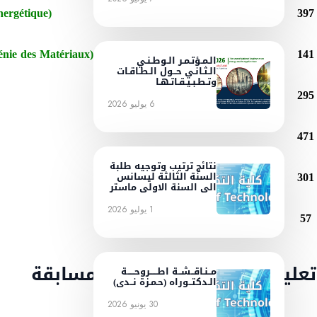
ergétique)
397
Génie Mécanique (Génie des Matériaux)
141
الـمـؤتـمـر الـوطـنـي
الـثـانـي حــول الـطـاقـات
وتـطـبـيـقـاتـهـا
295
6 يوليو 2026
471
نتائج ترتيب وتوجيه طلبة
301
السنة الثالثة ليسانس
الى السنة الاولى ماستر
1 يوليو 2026
57
ت النظام الداخلي للمسابقة
مــنـاقــشــة اطـــــروحـــــة
الـدكتــوراه (حـمـزة نــدى)
30 يونيو 2026