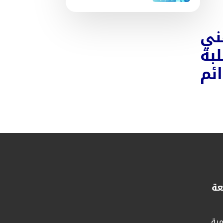
ني
بة
ئم
عة
مية