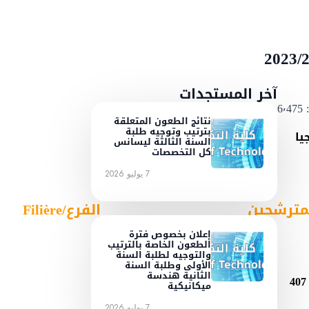
آخر المستجدات
6٬475
نتائج الطعون المتعلقة
بترتيب وتوجيه طلبة
يا
السنة الثالثة ليسانس
كل التخصصات
7 يوليو 2026
مترشحين
الفرع/Filière
إعلان بخصوص فترة
الطعون الخاصة بالترتيب
والتوجيه لطلبة السنة
الأولى وطلبة السنة
الثانية هندسة
407
ميكانيكية
7 يوليو 2026