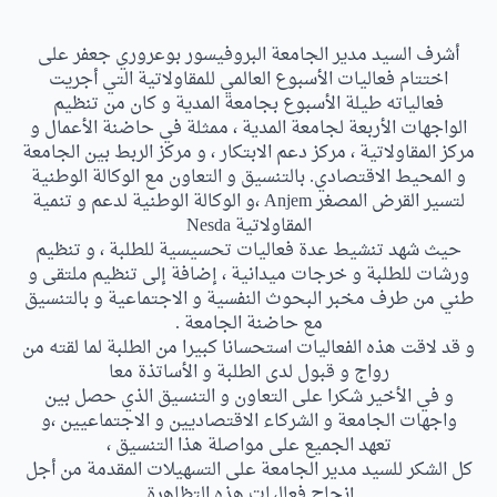
أشرف السيد مدير الجامعة البروفيسور بوعروري جعفر على
اختتام فعاليات الأسبوع العالمي للمقاولاتية التي أجريت
فعالياته طيلة الأسبوع بجامعة المدية و كان من تنظيم
الواجهات الأربعة لجامعة المدية ، ممثلة في حاضنة الأعمال و
مركز المقاولاتية ، مركز دعم الابتكار ، و مركز الربط بين الجامعة
و المحيط الاقتصادي. بالتنسيق و التعاون مع الوكالة الوطنية
لتسير القرض المصغر Anjem ،و الوكالة الوطنية لدعم و تنمية
المقاولاتية Nesda
حيث شهد تنشيط عدة فعاليات تحسيسية للطلبة ، و تنظيم
ورشات للطلبة و خرجات ميدانية ، إضافة إلى تنظيم ملتقى و
طني من طرف مخبر البحوث النفسية و الاجتماعية و بالتنسيق
مع حاضنة الجامعة .
و قد لاقت هذه الفعاليات استحسانا كبيرا من الطلبة لما لقته من
رواج و قبول لدى الطلبة و الأساتذة معا
و في الأخير شكرا على التعاون و التنسيق الذي حصل بين
واجهات الجامعة و الشركاء الاقتصاديين و الاجتماعيين ،و
تعهد الجميع على مواصلة هذا التنسيق ،
كل الشكر للسيد مدير الجامعة على التسهيلات المقدمة من أجل
إنجاح فعاليات هذه التظاهرة.