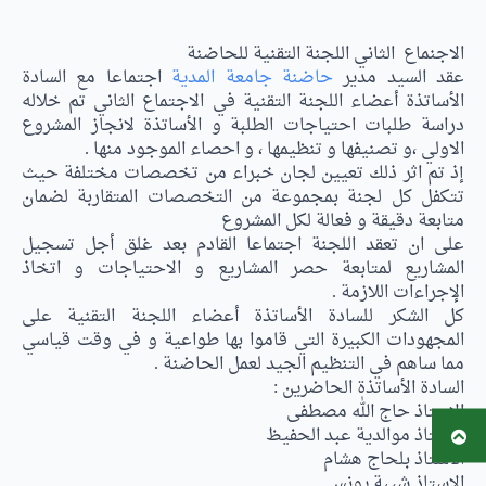
الاجنماع الثاني اللجنة التقنية للحاضنة
عقد السيد مدير
حاضنة جامعة المدية
اجتماعا مع السادة
الأساتذة أعضاء اللجنة التقنية في الاجتماع الثاني تم خلاله
دراسة طلبات احتياجات الطلبة و الأساتذة لانجاز المشروع
الاولي ،و تصنيفها و تنظيمها ، و احصاء الموجود منها .
إذ تم اثر ذلك تعيين لجان خبراء من تخصصات مختلفة حيث
تتكفل كل لجنة بمجموعة من التخصصات المتقاربة لضمان
متابعة دقيقة و فعالة لكل المشروع
على ان تعقد اللجنة اجتماعا القادم بعد غلق أجل تسجيل
المشاريع لمتابعة حصر المشاريع و الاحتياجات و اتخاذ
الإجراءات اللازمة .
كل الشكر للسادة الأساتذة أعضاء اللجنة التقنية على
المجهودات الكبيرة التي قاموا بها طواعية و في وقت قياسي
مما ساهم في التنظيم الجيد لعمل الحاضنة .
السادة الأساتذة الحاضرين :
الاستاذ حاج الله مصطفى
الاستاذ موالدية عبد الحفيظ
الاستاذ بلحاج هشام
الاستاذ شيبة يونس