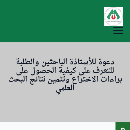
ip
to
in
nt
دعوة للأستاذة الباحثين والطلبة
للتعرف على كيفية الحصول على
براءات الاختراع وتثمين نتائج البحث
العلمي