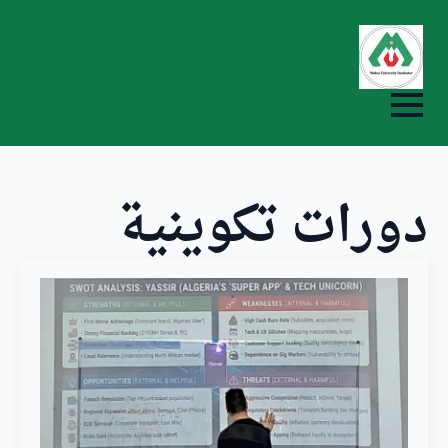
ip
to
in
nt
دورات تكوينية