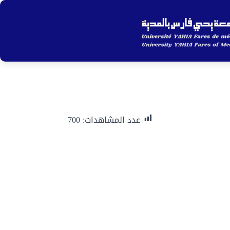
ip
to
in
nt
عدد المشاهدات:
700