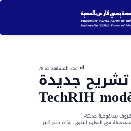
ip
to
in
nt
عدد المشاهدات:
78
 تشريح جديدة
ظروف بيداغوجية حديثة،
TechRIH modèle T8، وهي من أحدث التجهيزات المستعملة في التعليم الطبي، وذات حجم كبير