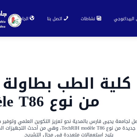
 البيداغوجي
نشاطات
اتصل بنا
الجامعة
 كلية الطب بطاولة
من نوع TechRIH modèle T86
 لجامعة يحيى فارس بالمدية نحو تعزيز التكوين العلمي وتوفير 
تعززت ملحقة كلية الطب اليوم بطاولة تشريح جديدة من نوع 6
يتيح استعمالات متعددة في مجال التشريح.