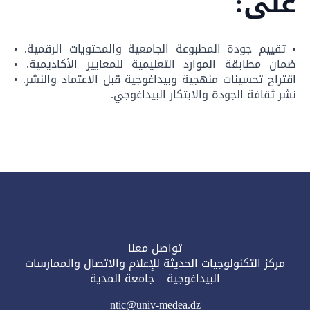
على:
• تقييم جودة المطبوعة الجامعية والمحتويات الرقمية. •
ضمان مطابقة الموارد التعليمية للمعايير الأكاديمية. •
اقتراح تحسينات منهجية وبيداغوجية قبل الاعتماد والنشر. •
نشر ثقافة الجودة والابتكار البيداغوجي.
تواصل معنا
مركز التكنولوجيات الحديثة للإعلام والاتصال والممارسات
البيداغوجية – جامعة المدية
ntic@univ-medea.dz