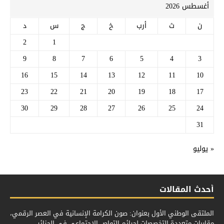
أغسطس 2026
ن
ث
أرب
خ
ج
س
د
2
1
9
8
7
6
5
4
3
16
15
14
13
12
11
10
23
22
21
20
19
18
17
30
29
28
27
26
25
24
31
« يوليو
أحدث المقالات
الملتقى الوطني الأول بعنوان: صون الكرامة الإنسانية في العصر الرقمي،
مقاربات متعددة التخصصات لجرائم التواص الإجتماعي في الجزائر