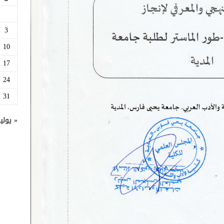
3
10
17
24
31
« يولي