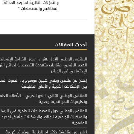
والتّحوّلات النّظرية لما بعد الحداثة؛
المفاهيم والمصطلحات “
أحدث المقالات
الملتقى الوطني الأول بعنوان: صون الكرامة الإنسان
العصر الرقمي، مقاربات متعددة التخصصات لجرائم الت
الإجتماعي في الجزائر
إعلان عن ملتقى وطني هجين موسوم بـ : الصوت الن
بين الإشكالات الأدبية والآفاق التعليمية
الملتقى الوطني الثاني: النحو العربي – الأصالة العلم
وتعليميات النحو قديما وحديثا –
الملتقى الوطني حول المصطلحات العلمية في الرسائ
والمذكرات الجامعية الواقع والإشكالات وآفاق توحيد
المنهجية
إعلان عن مناقشة دكتوراه للطالبة: بوضياف كريمة