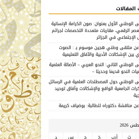
المقالات
ى الوطني الأول بعنوان: صون الكرامة الإنسانية
صر الرقمي، مقاربات متعددة التخصصات لجرائم
 الإجتماعي في الجزائر
 عن ملتقى وطني هجين موسوم بـ : الصوت
 بين الإشكالات الأدبية والآفاق التعليمية
ى الوطني الثاني: النحو العربي – الأصالة العلمية
يات النحو قديما وحديثا –
ى الوطني حول المصطلحات العلمية في الرسائل
رات الجامعية الواقع والإشكالات وآفاق توحيد
ية
عن مناقشة دكتوراه للطالبة: بوضياف كريمة
 2026
ث
أرب
خ
ج
س
د