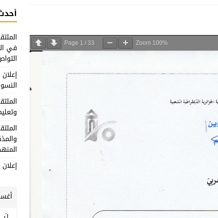
أحدث 
الملتق
Page
1
/
33
Zoom
100%
في الع
التواص
إعلان
النسوي
الملتق
وتعليم
الملتق
والمذك
المنهج
إعلان 
أغسطس
ن