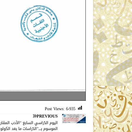
Post Views:
6٬935
PREVIOUS
اليوم الدّراسي السابع “الأدب المقار
الموسوم بــــ”الدّراسات ما بعد الكولون