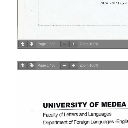
Page
1
/
33
Zoom
100%
Page
1
/
30
Zoom
100%