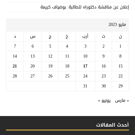
إعلان عن مناقشة دكتوراه للطالبة: بوضياف كريمة
مايو 2023
ن
ث
أرب
خ
ج
س
د
7
6
5
4
3
2
1
14
13
12
11
10
9
8
21
20
19
18
17
16
15
28
27
26
25
24
23
22
31
30
29
« مارس
يونيو »
أحدث المقالات