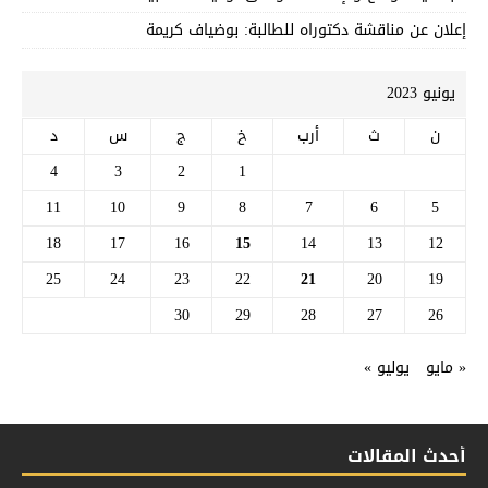
إعلان عن مناقشة دكتوراه للطالبة: بوضياف كريمة
يونيو 2023
ن
ث
أرب
خ
ج
س
د
4
3
2
1
11
10
9
8
7
6
5
18
17
16
15
14
13
12
25
24
23
22
21
20
19
30
29
28
27
26
« مايو
يوليو »
أحدث المقالات