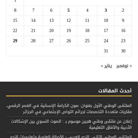
1
8
7
6
5
4
3
2
15
14
13
12
11
10
9
22
21
20
19
18
17
16
29
28
27
26
25
24
23
31
30
« نوفمبر
يناير »
أحدث المقالات
الملتقى الوطني الأول بعنوان: صون الكرامة الإنسانية في العصر الرقمي،
مقاربات متعددة التخصصات لجرائم التواص الإجتماعي في الجزائر
إعلان عن ملتقى وطني هجين موسوم بـ : الصوت النسوي بين الإشكالات
الأدبية والآفاق التعليمية
الملتقى الوطني الثاني: النحو العربي – الأصالة العلمية وتعليميات النحو