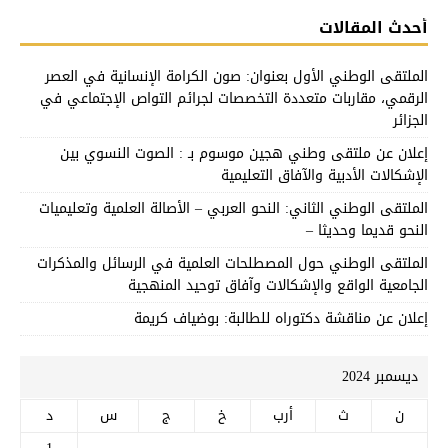
أحدث المقالات
الملتقى الوطني الأول بعنوان: صون الكرامة الإنسانية في العصر
الرقمي، مقاربات متعددة التخصصات لجرائم التواص الإجتماعي في
الجزائر
إعلان عن ملتقى وطني هجين موسوم بـ : الصوت النسوي بين
الإشكالات الأدبية والآفاق التعليمية
الملتقى الوطني الثاني: النحو العربي – الأصالة العلمية وتعليميات
النحو قديما وحديثا –
الملتقى الوطني حول المصطلحات العلمية في الرسائل والمذكرات
الجامعية الواقع والإشكالات وآفاق توحيد المنهجية
إعلان عن مناقشة دكتوراه للطالبة: بوضياف كريمة
ديسمبر 2024
ن
ث
أرب
خ
ج
س
د