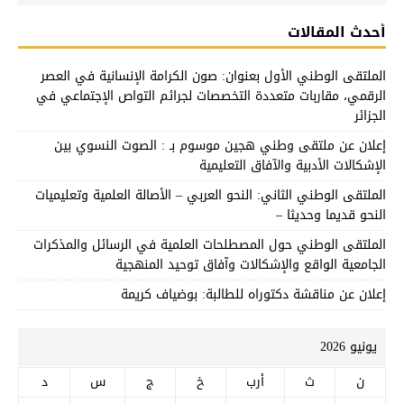
أحدث المقالات
الملتقى الوطني الأول بعنوان: صون الكرامة الإنسانية في العصر
الرقمي، مقاربات متعددة التخصصات لجرائم التواص الإجتماعي في
الجزائر
إعلان عن ملتقى وطني هجين موسوم بـ : الصوت النسوي بين
الإشكالات الأدبية والآفاق التعليمية
الملتقى الوطني الثاني: النحو العربي – الأصالة العلمية وتعليميات
النحو قديما وحديثا –
الملتقى الوطني حول المصطلحات العلمية في الرسائل والمذكرات
الجامعية الواقع والإشكالات وآفاق توحيد المنهجية
إعلان عن مناقشة دكتوراه للطالبة: بوضياف كريمة
يونيو 2026
ن
ث
أرب
خ
ج
س
د