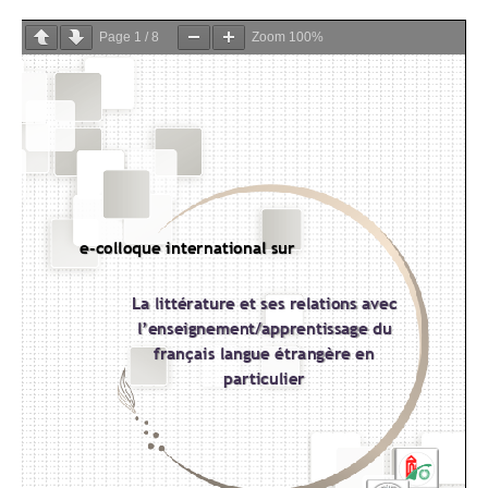
Page
1
/
8
Zoom
100%