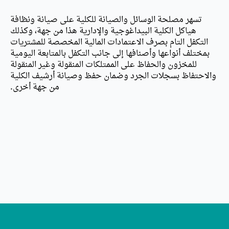
تسهر مصلحة الوسائل والصيانة للكلية على صيانة ونظافة
هياكل الكلية البيداغوجية والإدارية هذا من جهة، وكذلك
التكفل التام بصرف الاعتمادات المالية المخصصة للمشتريات
بمختلف أنواعها وأصنافها إلى جانب التكفل بالمتابعة اليومية
للمخزون والحفاظ على الممتلكات المنقولة وغير المنقولة
والاحتفاظ بسجلات الجرد وضمان حفظ وصيانة أرشيف الكلية
من جهة أخرى.