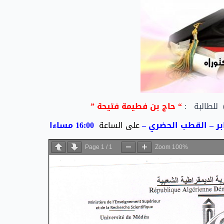
 للطالبة :
“ حاج بن فطيمة فتيحة ”
ابر – القطب الحضري
–
على الساعة
16:00 مساءا
Page
1
/
1
Zoom
100%