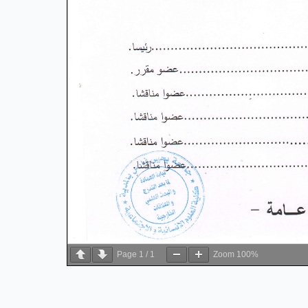
Page
1
/
1
Zoom
100%