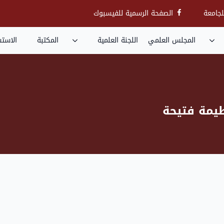
ip
جامعة
الصفحة الرسمية للفيسبوك
to
in
المجلس العلمي
اللجنة العلمية
المكتبة
الاستش
nt
طيمة فتيحة