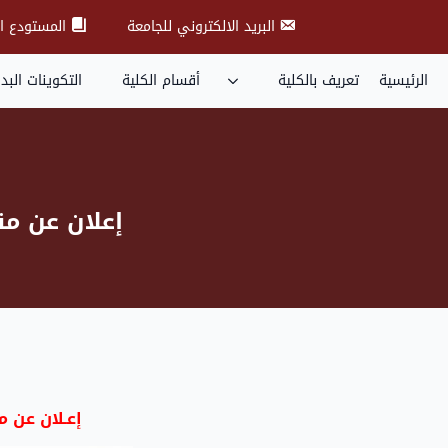
البريد الالكتروني للجامعة
المستودع ا
الرئيسية
تعريف بالكلية
أقسام الكلية
التكوينات البد
إعلان عن من
إعـلان عن 