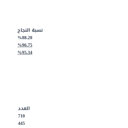
نسبة النجاح
%88.28
%96.75
%95.34
العدد
710
445