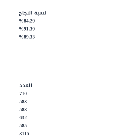
نسبة النجاح
%84.29
%91.39
%89.33
العدد
710
583
588
632
585
3115