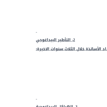
2- التأطير البيداغوجي
اد الأساتذة خلال الثلاث سنوات الاخيرة:
3- الهياكل البيداغوجية