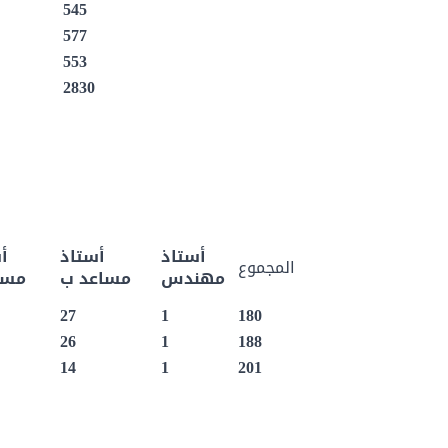
545
577
553
2830
أستاذ
أستاذ
أ
المجموع
مهندس
مساعد ب
مسا
27
1
180
26
1
188
14
1
201