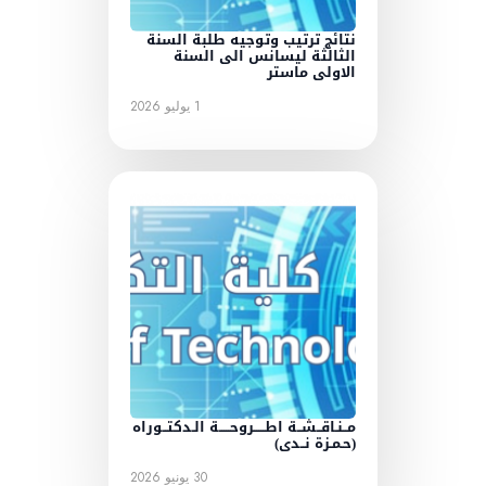
نتائج ترتيب وتوجيه طلبة السنة
الثالثة ليسانس الى السنة
الاولى ماستر
1 يوليو 2026
مــنـاقــشــة اطـــــروحـــــة الـدكتــوراه
(حـمـزة نــدى)
30 يونيو 2026