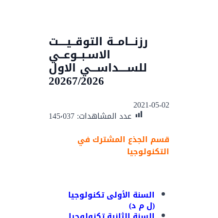
رزنـــامــة التوقــيــــت
الاسـبــوعــي
للســــداســـي الاول
20267/2026
2021-05-02
عدد المشاهدات:
145٬037
قسم الجذع المشترك في
التكنولوجيا
السنة الأولى تكنولوجيا
(ل م د)
السنة الثانية تكنولوجيا