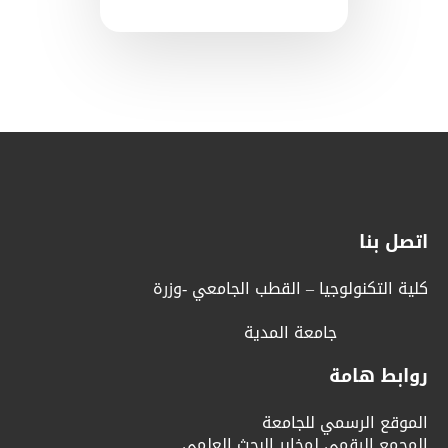
ولوجيا – القطب الجامعي -وزرة
جامعة المدية
مة
سمي للجامعة
قمي لمخابر البحث العلمي