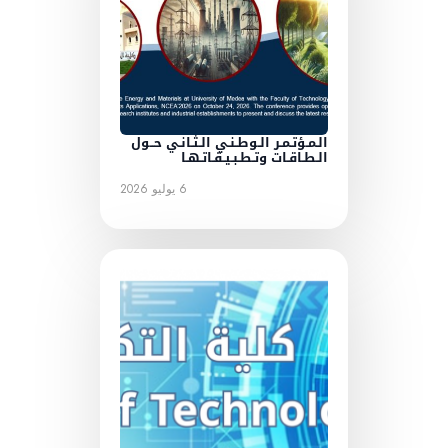
الـمـؤتـمـر الـوطـنـي الـثـانـي حــول
الـطـاقـات وتـطـبـيـقـاتـهـا
6 يوليو 2026