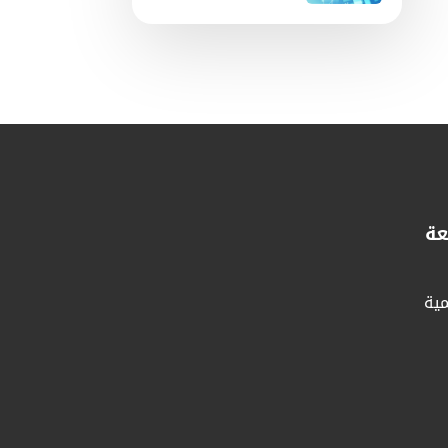
عة
مية