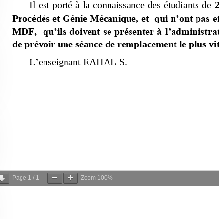
Page
1
/
1
Zoom
100%