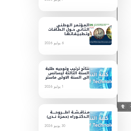
الـمـؤتـمـر الـوطـنـي
الـثـانـي حــول الـطـاقـات
وتـطـبـيـقـاتـهـا
6 يوليو 2026
نتائج ترتيب وتوجيه طلبة
السنة الثالثة ليسانس
الى السنة الاولى ماستر
1 يوليو 2026
مــنـاقــشــة اطـــــروحـــــة
الـدكتــوراه (حـمـزة نــدى)
30 يونيو 2026