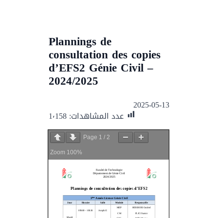
Plannings de
consultation des copies
d’EFS2 Génie Civil –
2024/2025
2025-05-13
عدد المشاهدات:
1٬158
Page
1
/
2
Zoom
100%