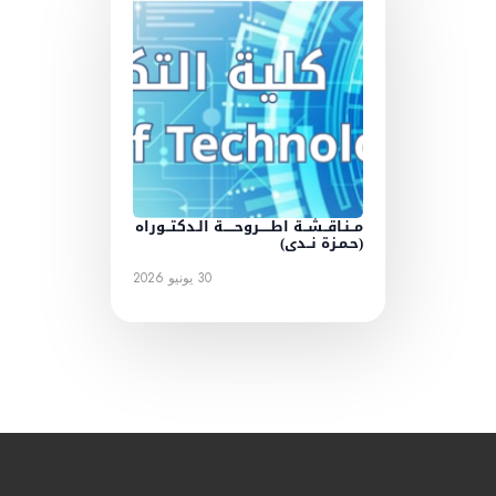
مــنـاقــشــة اطـــــروحـــــة الـدكتــوراه
(حـمـزة نــدى)
30 يونيو 2026