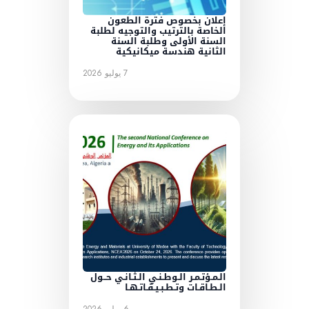
إعلان بخصوص فترة الطعون
الخاصة بالترتيب والتوجيه لطلبة
السنة الأولى وطلبة السنة
الثانية هندسة ميكانيكية
7 يوليو 2026
الـمـؤتـمـر الـوطـنـي الـثـانـي حــول
الـطـاقـات وتـطـبـيـقـاتـهـا
6 يوليو 2026