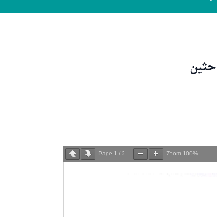
احثين
Page
1
/
2
Zoom
100%