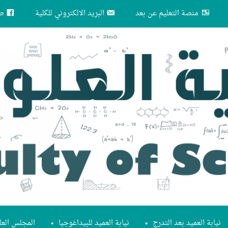
منصة التعليم عن بعد
البريد الالكتروني للكلية
صف
نيابة العميد بعد التدرج
نيابة العميد للبيداغوجيا
المجلس العل