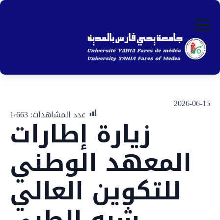
ip
to
in
nt
2026-06-15
عدد المشاهدات:
1٬663
زيارة إطارات
المعهد الوطني
للتكوين العالي
شبه الطبي