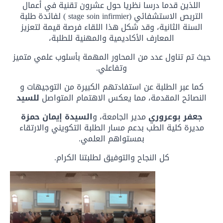
اللذين قدما درسا نظريا حول عشرون تقنية في أعمال
التربص الاستشفائي (stage soin infirmier ) لفائدة طلبة
السنة الثانية، وقد شكل هذا اللقاء فرصة قيمة لتعزيز
المعارف الأكاديمية والمهنية للطلبة،
حيث تم تناول عدد من المحاور المهمة بأسلوب علمي متميز
وتفاعلي.
كما عبر الطلبة عن استفادتهم الكبيرة من التوجيهات و
النصائح المقدمة، مما يعكس الاهتمام المتواصل
للسيد
جعفر بوعروري
مدير الجامعة، و
السيدة
إيمان حمزة
مديرة كلية الطب بدعم مسار الطلبة التكويني والارتقاء
بمستواهم العلمي.
كل النجاح والتوفيق لطلبتنا الكرام.