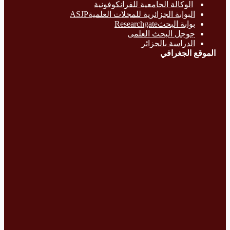
الوكالة الجامعية للفرانكوفونية
البوابة الجزائرية للمجلات العلميةASJP
بوابة البحث
Researchgate
جوجل البحث العلمى
الدراسة بالج
زائر
الموقع الجغرافي