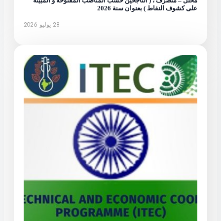
محلل – متصرف ، ( الناجحين حسب المناصب المفتوحة و المبينة
على كشوف النقاط ) بعنوان سنة 2026
28 يوليو 2026