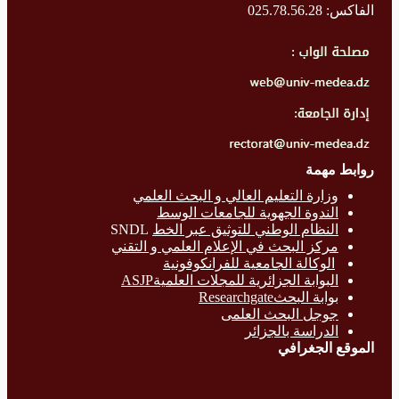
الفاكس: 025.78.56.28
روابط مهمة
وزارة التع
ليم العالي و البحث العلمي
الندوة الجهوية للجامعات الوسط
النظام الوطني للتوثيق عبر الخط
SNDL
مركز البحث في الإعلام العلمي و التقني
الوكالة الجامعية للفرانكوفونية
البوابة الجزائرية للمجلات العلميةASJP
بوابة البحث
Researchgate
جوجل البحث العلمى
الدراسة بالج
زائر
الموقع الجغرافي