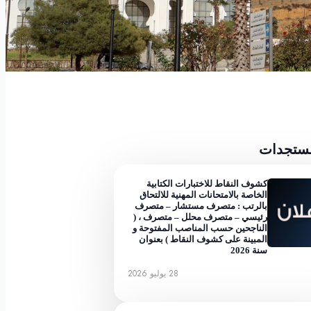
مستجدات
كشوف النقاط للاختبارات الكتابية
الخاصة بالامتحانات المهنية للالتحاق
بالرتب : متصرف مستشار – متصرف
رئيسي – متصرف محلل – متصرف ، (
الناجحين حسب المناصب المفتوحة و
المبينة على كشوف النقاط ) بعنوان
سنة 2026
28 يوليو 2026