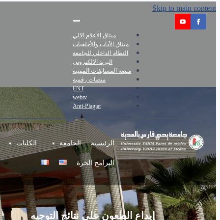
Skip to main content
ميثاق الاعلام الالي
ميثاق الآداب والأخلقيات
النظام الداخلي للجامعة
البريد الالكتروني
منصة المسابقات المهنية
منصات رقمية
ENT
webtv
Anti-Plagiat
الرئيسية
الجامعة
الكليات
البرامج الحرة
إيداع الطعون على نتائج التوجيه