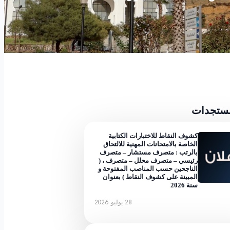
مستجدات
كشوف النقاط للاختبارات الكتابية
الخاصة بالامتحانات المهنية للالتحاق
بالرتب : متصرف مستشار – متصرف
رئيسي – متصرف محلل – متصرف ، (
الناجحين حسب المناصب المفتوحة و
المبينة على كشوف النقاط ) بعنوان
سنة 2026
28 يوليو 2026