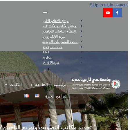
Skip to main content
ميثاق الاعلام الالي
ميثاق الآداب والأخلقيات
النظام الداخلي للجامعة
البريد الالكتروني
منصة المسابقات المهنية
منصات رقمية
ENT
webtv
Anti-Plagiat
الرئيسية
الجامعة
الكليات
البرامج الحرة
تحديد مكاتب التصويت وتوزيع الناخبين في ا