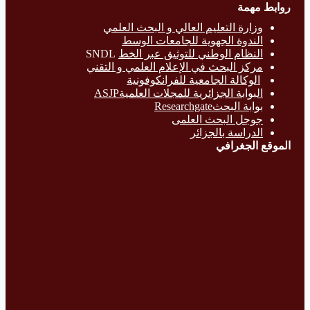
روابط مهمة
وزارة التع
ليم العالي و البحث العلمي
الندوة الجهوية للجامعات الوسط
النظام الوطني للتوثيق عبر الخط
SNDL
مركز البحث في الإعلام العلمي و التقني
الوكالة الجامعية للفرانكوفونية
البوابة الجزائرية للمجلات العلميةASJP
بوابة البحث
Researchgate
جوجل البحث العلمى
الدراسة بالج
زائر
الموقع الجغرافي