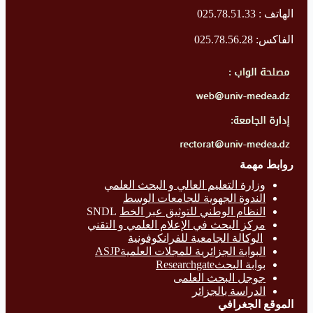
الهاتف : 025.78.51.33
الفاكس: 025.78.56.28
روابط مهمة
وزارة التع
ليم العالي و البحث العلمي
الندوة الجهوية للجامعات الوسط
النظام الوطني للتوثيق عبر الخط
SNDL
مركز البحث في الإعلام العلمي و التقني
الوكالة الجامعية للفرانكوفونية
البوابة الجزائرية للمجلات العلميةASJP
بوابة البحث
Researchgate
جوجل البحث العلمى
الدراسة بالج
زائر
الموقع الجغرافي