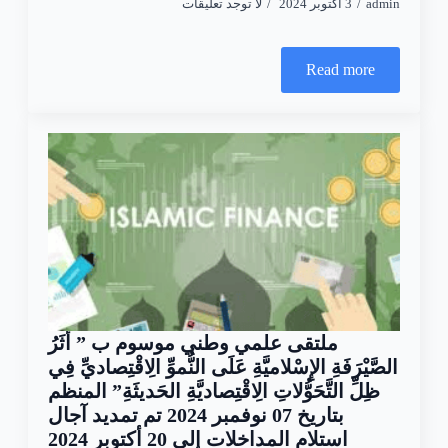
admin
3 أكتوبر 2024
لا توجد تعليقات
Read more
ملتقى علمي وطني موسوم ب ” أَثَرُ
الصَّيْرَفَةِ الإِسْلاميَّةِ عَلَى النُّموِّ الِاقْتِصاديِّ فِي
ظِلِّ التَّحَوُّلاتِ الِاقْتِصاديَّةِ الحَديثَةِ” المنظم
بتاريخ 07 نوفمبر 2024 تم تمديد آجال
استلام المداخلات إلى 20 أكتوبر 2024