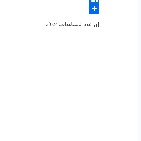
LinkedIn
Share
عدد المشاهدات:
2٬924