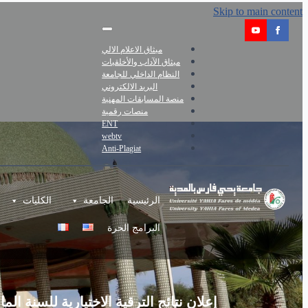
Skip to main content
ميثاق الاعلام الالي
ميثاق الآداب والأخلقيات
النظام الداخلي للجامعة
البريد الالكتروني
منصة المسابقات المهنية
منصات رقمية
ENT
webtv
Anti-Plagiat
الرئيسية
الجامعة
الكليات
البرامج الحرة
إعلان نتائج الترقية الاختيارية للسنة المالية 5‎