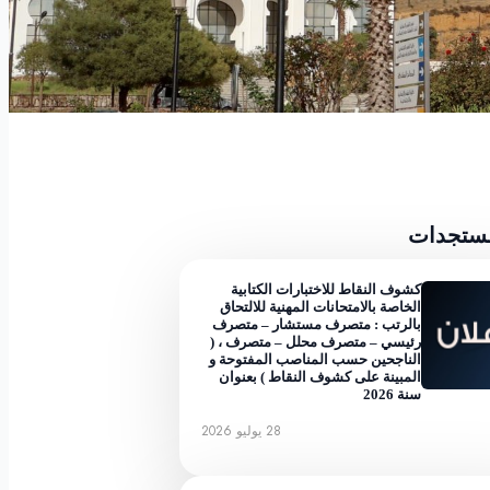
مستجدات
كشوف النقاط للاختبارات الكتابية
الخاصة بالامتحانات المهنية للالتحاق
بالرتب : متصرف مستشار – متصرف
رئيسي – متصرف محلل – متصرف ، (
الناجحين حسب المناصب المفتوحة و
المبينة على كشوف النقاط ) بعنوان
سنة 2026
28 يوليو 2026