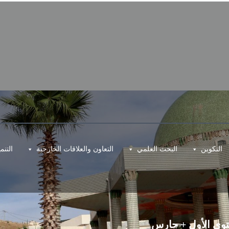
التكوين
البحث العلمي
التعاون والعلاقات الخارجية
التن
وى الأول + حارس