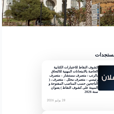
مستجدات
كشوف النقاط للاختبارات الكتابية
الخاصة بالامتحانات المهنية للالتحاق
بالرتب : متصرف مستشار – متصرف
رئيسي – متصرف محلل – متصرف ، (
الناجحين حسب المناصب المفتوحة و
المبينة على كشوف النقاط ) بعنوان
سنة 2026
28 يوليو 2026