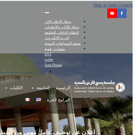
Skip to main content
ميثاق الاعلام الالي
ميثاق الآداب والأخلقيات
النظام الداخلي للجامعة
البريد الالكتروني
منصة المسابقات المهنية
منصات رقمية
ENT
webtv
Anti-Plagiat
الرئيسية
الجامعة
الكليات
البرامج الحرة
اعلان عن توظيف عامل مهني من المست